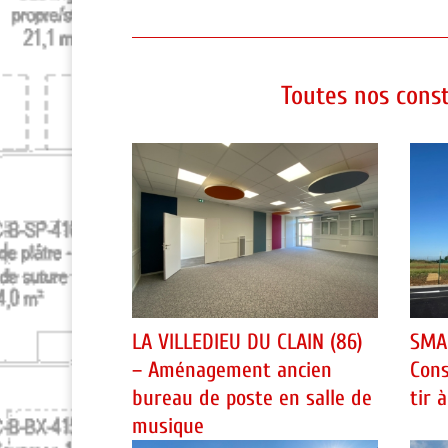
Toutes nos const
LA VILLEDIEU DU CLAIN (86)
SMA
– Aménagement ancien
Cons
bureau de poste en salle de
tir à
musique