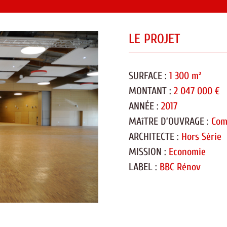
LE PROJET
SURFACE :
1 300 m²
MONTANT :
2 047 000 €
ANNÉE :
2017
MAîTRE D’OUVRAGE :
Com
ARCHITECTE :
Hors Série
MISSION :
Economie
LABEL :
BBC Rénov