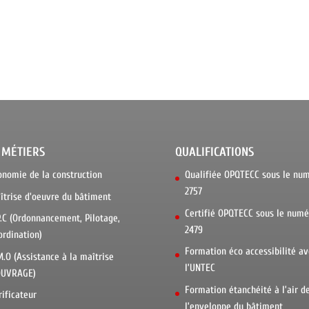
 MÉTIERS
QUALIFICATIONS
onomie de la construction
Qualifiée OPQTECC sous le nu
2757
îtrise d'oeuvre du bâtiment
Certifié OPQTECC sous le numé
P.C (Ordonnancement, Pilotage,
2479
ordination)
Formation éco accessibilité av
M.O (Assistance à la maîtrise
l’UNTEC
OUVRAGE)
Formation étanchéité à l’air d
rificateur
l’enveloppe du bâtiment