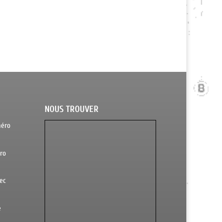
NOUS TROUVER
méro
ro
ec
e