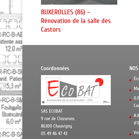
BUXEROLLES (86) –
Rénovation de la salle des
Castors
Coordonnées
NOS
Éc
Ma
O.
Co
SAS ECOBAT
A.
9 rue de Clozurons
d’
86300 Chauvigny
Vé
05 49 46 47 43