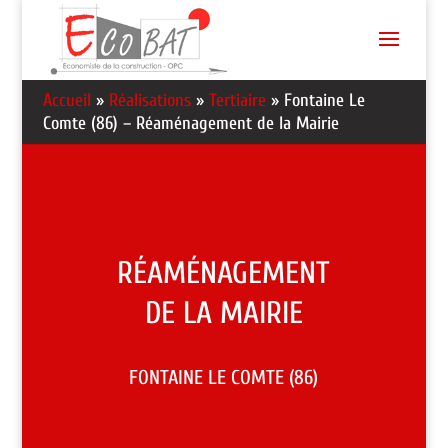
Accueil
»
Réalisations
»
Tertiaire
»
Fontaine Le
Comte (86) – Réaménagement de la Mairie
RÉAMÉNAGEMENT
DE LA MAIRIE
FONTAINE LE COMTE (86)