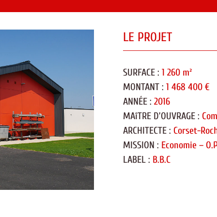
LE PROJET
SURFACE :
1 260 m²
MONTANT :
1 468 400 €
ANNÉE :
2016
MAîTRE D’OUVRAGE :
Com
ARCHITECTE :
Corset-Roch
MISSION :
Economie – O.P
LABEL :
B.B.C