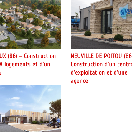
UX (86) – Construction
NEUVILLE DE POITOU (86
8 logements et d’un
Construction d’un centr
G
d’exploitation et d’une
agence