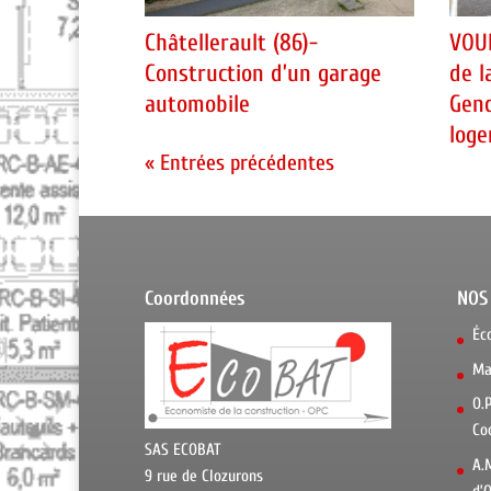
Châtellerault (86)-
VOUI
Construction d’un garage
de l
automobile
Gend
log
« Entrées précédentes
Coordonnées
NOS
Éc
Ma
O.
Co
SAS ECOBAT
A.
9 rue de Clozurons