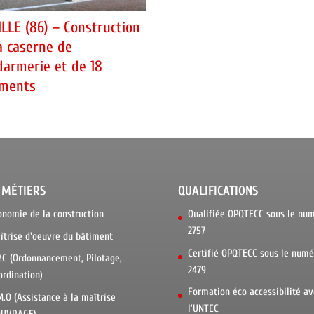
LLE (86) – Construction
a caserne de
armerie et de 18
ements
 MÉTIERS
QUALIFICATIONS
onomie de la construction
Qualifiée OPQTECC sous le nu
2757
îtrise d'oeuvre du bâtiment
Certifié OPQTECC sous le numé
P.C (Ordonnancement, Pilotage,
2479
ordination)
Formation éco accessibilité av
M.O (Assistance à la maîtrise
l’UNTEC