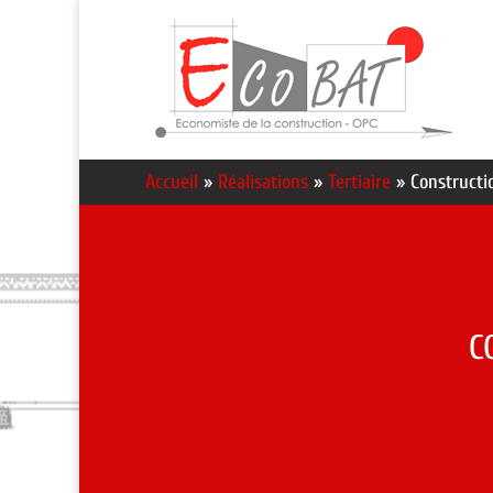
Accueil
»
Réalisations
»
Tertiaire
»
Constructi
C