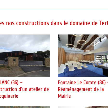
es nos constructions dans le domaine de Tert
LANC (36) –
Fontaine Le Comte (86) 
truction d’un atelier de
Réaménagement de la
oquinerie
Mairie