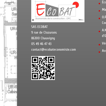
Éc
Ma
O.
Co
SAS ECOBAT
A.
9 rue de Clozurons
d’
86300 Chauvigny
Vé
05 49 46 47 43
contact@ecobateconomiste.com
As