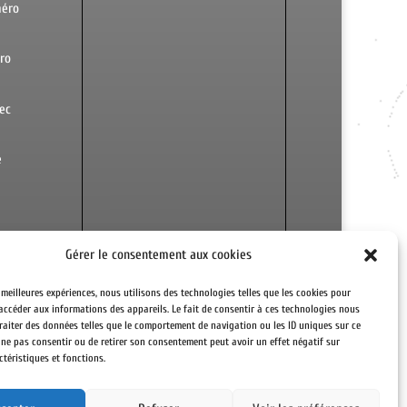
méro
ro
ec
e
Gérer le consentement aux cookies
Afficher une carte plus grande
s meilleures expériences, nous utilisons des technologies telles que les cookies pour
accéder aux informations des appareils. Le fait de consentir à ces technologies nous
DF
raiter des données telles que le comportement de navigation ou les ID uniques sur ce
de ne pas consentir ou de retirer son consentement peut avoir un effet négatif sur
ctéristiques et fonctions.