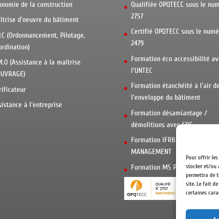
onomie de la construction
Qualifiée OPQTECC sous le nu
2757
îtrise d'oeuvre du bâtiment
Certifié OPQTECC sous le numé
P.C (Ordonnancement, Pilotage,
2479
ordination)
Formation éco accessibilité av
M.O (Assistance à la maîtrise
l’UNTEC
OUVRAGE)
Formation étanchéité à l’air d
rificateur
l’enveloppe du bâtiment
sistance à l'entreprise
Formation désamiantage /
démolitions avec CDF
Formation IFRB : LEAN
MANAGEMENT
Pour offrir le
stocker et/ou 
Formation MS PROJECT avec C
permettra de t
site. Le fait 
certaines cara