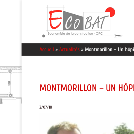
Accueil
»
Actualités
»
Montmorillon – Un hôpit
MONTMORILLON – UN HÔPIT
2/07/18