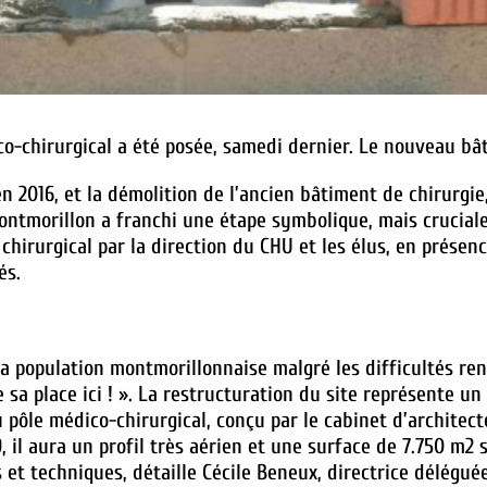
co-chirurgical a été posée, samedi dernier. Le nouveau bâ
en 2016, et la démolition de l’ancien bâtiment de chirurgie,
ontmorillon a franchi une étape symbolique, mais cruciale
chirurgical par la direction du CHU et les élus, en présen
és.
la population montmorillonnaise malgré les difficultés re
e sa place ici ! ». La restructuration du site représente u
 pôle médico-chirurgical, conçu par le cabinet d’architec
, il aura un profil très aérien et une surface de 7.750 m2 s
s et techniques, détaille Cécile Beneux, directrice délégué